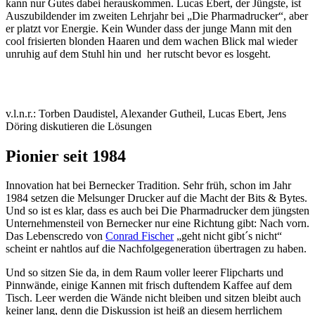
kann nur Gutes dabei herauskommen. Lucas Ebert, der Jüngste, ist
Auszubildender im zweiten Lehrjahr bei „Die Pharmadrucker“, aber
er platzt vor Energie. Kein Wunder dass der junge Mann mit den
cool frisierten blonden Haaren und dem wachen Blick mal wieder
unruhig auf dem Stuhl hin und her rutscht bevor es losgeht.
v.l.n.r.: Torben Daudistel, Alexander Gutheil, Lucas Ebert, Jens
Döring diskutieren die Lösungen
Pionier seit 1984
Innovation hat bei Bernecker Tradition. Sehr früh, schon im Jahr
1984 setzen die Melsunger Drucker auf die Macht der Bits & Bytes.
Und so ist es klar, dass es auch bei Die Pharmadrucker dem jüngsten
Unternehmensteil von Bernecker nur eine Richtung gibt: Nach vorn.
Das Lebenscredo von
Conrad Fischer
„geht nicht gibt´s nicht“
scheint er nahtlos auf die Nachfolgegeneration übertragen zu haben.
Und so sitzen Sie da, in dem Raum voller leerer Flipcharts und
Pinnwände, einige Kannen mit frisch duftendem Kaffee auf dem
Tisch. Leer werden die Wände nicht bleiben und sitzen bleibt auch
keiner lang, denn die Diskussion ist heiß an diesem herrlichem