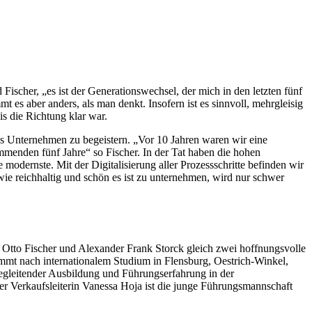
 Fischer, „es ist der Generationswechsel, der mich in den letzten fünf
es aber anders, als man denkt. Insofern ist es sinnvoll, mehrgleisig
s die Richtung klar war.
das Unternehmen zu begeistern. „Vor 10 Jahren waren wir eine
mmenden fünf Jahre“ so Fischer. In der Tat haben die hohen
 modernste. Mit der Digitalisierung aller Prozessschritte befinden wir
, wie reichhaltig und schön es ist zu unternehmen, wird nur schwer
ix Otto Fischer und Alexander Frank Storck gleich zwei hoffnungsvolle
nimmt nach internationalem Studium in Flensburg, Oestrich-Winkel,
begleitender Ausbildung und Führungserfahrung in der
r Verkaufsleiterin Vanessa Hoja ist die junge Führungsmannschaft