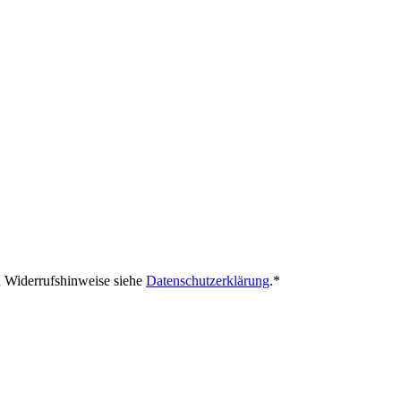
Bitte lassen Sie dieses
d Widerrufshinweise siehe
Datenschutzerklärung
.
*