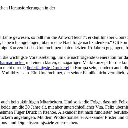
schen Herausforderungen in der
Jahre gewesen, so fällt mir die Antwort leicht“, erklärt Inhaber Conrad
n, habe ich angefangen, über meine Nachfolge nachzudenken.“ Oft kommt 
inige Kurven ist das Unternehmen in den letzten 15 Jahren gegangen, bi
rt, die wichtigste Voraussetzung, um die nachfolgende Generation für 
Pharmadrucker
mit einem klaren, einzigartigen Marktkonzept für die ko
n nicht nur die
lieferfähigste Druckerei
in Europa sein, sondern auch die
h, Vorbild zu sein. Ein Unternehmer, der seiner Familie nicht vermittelt
auch bei zukünftigen Mitarbeitern. Und so ist die Folge, dass mit Fel
eide um die 30 Jahre alt, mit aber unterschiedlicher Vita. Felix über
nehmen Füger Druck in Itzehoe. Alexander hat nach fundierter, berufs
uckern angefangen. Mit dem Produktionsleiter Alexander Pfister und de
ns- und Digitalisierungsziele zu erreichen.