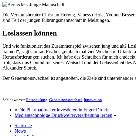
Die Verkaufsberater Christian Herwig, Vanessa Hoja, Yvonne Besser un
sind Teil der jungen Führungsmannschaft in Melsungen.
Loslassen können
Und wie funktioniert das Zusammenspiel zwischen jung und alt? Loslas
trainiert“, sagt Conrad Fischer, „einfach mal vier Wochen in Urlaub f
Herausforderungen suchen. Ich habe das Schreiben für mich entdeckt
froh, dass uns Conrad mit seiner Weitsicht und der Gelassenheit des 
Alexander Storck.
Der Generationswechsel ist angestoßen, die Ziele sind untereinander a
Schlagwörter:
Entwicklung
,
Generationswechsel
,
Innovation
«
Die Pharmadrucker investieren in Füger Druck
Medientechnologe Druckweiterverarbeitung lernen
»
Startseite
News