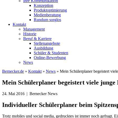
Ihre Kommunikation
Konzeption
Produktoptimierung
Medienberatung
Rundum sorglos
Kontakt
Management
Historie
Beruf & Karriere
Stellenangebote
Ausbildung
Schüler & Studenten
Online-Bewerbung
News
Bernecker.de
»
Kontakt
»
News
»
Mein Schülerplaner begeistert vie
Mein Schülerplaner begeistert viele jung
24. Mai 2016 | Bernecker News
Individueller Schülerplaner beim Spitzens
Trotz mobiles und social media, gedrucktes ist immer noch gefragt. Ei