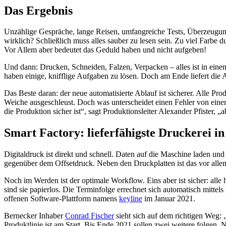
Das Ergebnis
Unzählige Gespräche, lange Reisen, umfangreiche Tests, Überzeugungs
wirklich? Schließlich muss alles sauber zu lesen sein. Zu viel Farbe du
Vor Allem aber bedeutet das Geduld haben und nicht aufgeben!
Und dann: Drucken, Schneiden, Falzen, Verpacken – alles ist in einem
haben einige, knifflige Aufgaben zu lösen. Doch am Ende liefert die 
Das Beste daran: der neue automatisierte Ablauf ist sicherer. Alle P
Weiche ausgeschleust. Doch was unterscheidet einen Fehler von einem P
die Produktion sicher ist“, sagt Produktionsleiter Alexander Pfister, „a
Smart Factory: lieferfähigste Druckerei i
Digitaldruck ist direkt und schnell. Daten auf die Maschine laden u
gegenüber dem Offsetdruck. Neben den Druckplatten ist das vor allem
Noch im Werden ist der optimale Workflow. Eins aber ist sicher: all
sind sie papierlos. Die Terminfolge errechnet sich automatisch mitte
offenen Software-Plattform namens
keyline
im Januar 2021.
Bernecker Inhaber
Conrad Fischer
sieht sich auf dem richtigen Weg: „W
Produktlinie ist am Start. Bis Ende 2021 sollen zwei weitere folgen. N