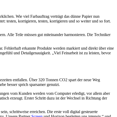
klichen. Wie viel Farbauftrag verträgt das dünne Papier nun
t: testen, korrigieren, testen, korrigieren und so weiter und so fort.
lern. Alle Teile müssen gut miteinander harmonieren. Die Techniker
ar. Fehlerhaft erkannte Produkte werden markiert und direkt über eine
efühl und Detailgenauigkeit. „Viel Feinarbeit ist zu leisten, bevor
chtezeiten entfallen. Über 320 Tonnen CO2 spart der neue Weg
rbe besser sprich sparsamer genutzt.
tellungen vom Kunden werden vom Computer erledigt, vor allem aber
isch erzeugt. Erster Schritt dazu ist der Wechsel in Richtung der
in, schrittweise erreichen. Die erste voll digital gesteuerte
dazu. Unsere Partner
Screen
und Horizon begleiten uns intensiv.“ und