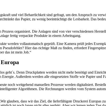
kraft und viel Beharrlichkeit sind gefragt, um den Anspruch zu verwir
rchtränkt das Papier, zu wenig beeinträchtigt die Lesbarkeit. Das bedeute
 Prozess organisiert. Die Anlagen sind von vier verschiedenen Herstel
Anlage fertig verpackte Produkte in einem Arbeitsgang.
rodukte werden vollautomatisch geprüft. Eine Kamera prüft jedes Exempl
seudofehler? Hier das richtige Maß zu finden, erfordert Fingerspitzeng
ber das ist mein Job.“
n Europa
nd los geht´s. Denn Druckplatten werden nicht mehr benötigt und Einri
 Energie. Außerdem werden alle eingesetzten Stoffe wie Papier und Fa
e heute noch weitgehend manuellen Prozesse werden digitalisiert. Bes
ls intelligenter Algorithmen. Die Rechnungen werden vom System automat
ir glauben, dass wir das Ziel, die lieferfähigste Druckerei Europas zu se
atürlich ist noch lange nicht alles perfekt. Aber wir lernen jeden Tag 