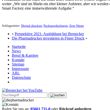
weiter „Wir sind im Markt ein eher kleiner Anbieter, aber wir werden 
Smart Factory eine immerwährende Aufgabe.“
Schlagwörter:
Digital drucken
,
Packungsbeilagen
,
Zero Waste
«
Perspektive 2021: Ausbildung bei Bernecker
Die Pharmadrucker investieren in Füger Druck
»
Startseite
News
Beruf & Karriere
Kontakt
Sitemap
Impressum
ABL
Datenschutz
Rufen Sie uns an:
05661 731-0
oder
Rückruf anfordern