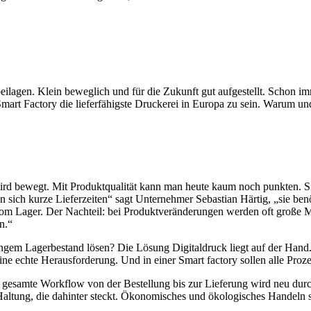
beilagen. Klein beweglich und für die Zukunft gut aufgestellt. Schon 
s Smart Factory die lieferfähigste Druckerei in Europa zu sein. Warum un
wird bewegt. Mit Produktqualität kann man heute kaum noch punkten. Sie
 sich kurze Lieferzeiten“ sagt Unternehmer Sebastian Härtig, „sie benö
 vom Lager. Der Nachteil: bei Produktveränderungen werden oft große Me
n.“
ringem Lagerbestand lösen? Die Lösung Digitaldruck liegt auf der Hand.
ne echte Herausforderung. Und in einer Smart factory sollen alle Proze
r gesamte Workflow von der Bestellung bis zur Lieferung wird neu durc
e Haltung, die dahinter steckt. Ökonomisches und ökologisches Handeln