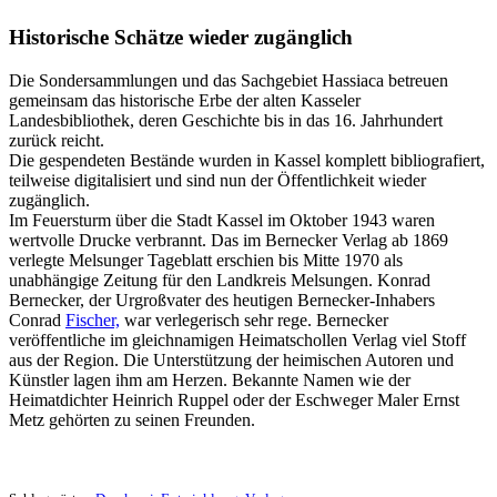
Historische Schätze wieder zugänglich
Die Sondersammlungen und das Sachgebiet Hassiaca betreuen
gemeinsam das historische Erbe der alten Kasseler
Landesbibliothek, deren Geschichte bis in das 16. Jahrhundert
zurück reicht.
Die gespendeten Bestände wurden in Kassel komplett bibliografiert,
teilweise digitalisiert und sind nun der Öffentlichkeit wieder
zugänglich.
Im Feuersturm über die Stadt Kassel im Oktober 1943 waren
wertvolle Drucke verbrannt. Das im Bernecker Verlag ab 1869
verlegte Melsunger Tageblatt erschien bis Mitte 1970 als
unabhängige Zeitung für den Landkreis Melsungen. Konrad
Bernecker, der Urgroßvater des heutigen Bernecker-Inhabers
Conrad
Fischer,
war verlegerisch sehr rege. Bernecker
veröffentliche im gleichnamigen Heimatschollen Verlag viel Stoff
aus der Region. Die Unterstützung der heimischen Autoren und
Künstler lagen ihm am Herzen. Bekannte Namen wie der
Heimatdichter Heinrich Ruppel oder der Eschweger Maler Ernst
Metz gehörten zu seinen Freunden.