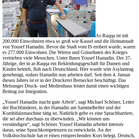
Ar-Raqqa ist mit
200.000 Einwohnern etwa so groß wie Kassel und die Heimatstadt
von Yousef Hamadin. Bevor die Stadt vom IS erobert wurde, waren
es 277.000 Einwohner. Die Wirren und Gräueltaten des Krieges
vertrieben viele Menschen. Unter Ihnen Yousef Hamadin. Der 37-
Jährige, der in ar-Raqqa ein Bekleidungsgeschäft für Damen und
Kinder betrieb, floh nach Deutschland. Hier wurde sein Asylantrag
genehmigt, sodass Hamadin nun arbeiten darf. Seit dem 4. Januar
diesen Jahres ist er in der Druckerei Bernecker beschäftigt. Das
Melsunger Druck- und Medienhaus leistet damit einen wichtigen
Beitrag zur Integration.
„Yousef Hamadin macht gute Arbeit“, sagt Michael Schöner, Leiter
der Buchbinderei, in der Hamadin am Sammelhefter und der
Kombifalzmaschine tätig ist. Natürlich gebe es eine Sprachbarriere,
die sei aber durchaus zu überwinden. „Wir können uns
verständigen“, sagt Schöner. Yousef Hamadin arbeitet intensiv
daran, seine Sprachkompetenzen zu entwickeln. An der
Volkshochschule hat er einen entsprechenden Kurs belegt. Deutsch,